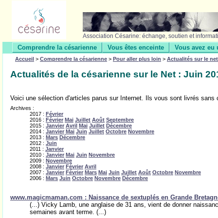
Association Césarine: échange, soutien et informat
Comprendre la césarienne
Vous êtes enceinte
Vous avez eu 
Accueil
>
Comprendre la césarienne
>
Pour aller plus loin
>
Actualités sur le net
Actualités de la césarienne sur le Net : Juin 2
Voici une sélection d'articles parus sur Internet. Ils vous sont livrés san
Archives :
2017 :
Février
2016 :
Février
Mai
Juillet
Août
Septembre
2015 :
Janvier
Avril
Mai
Juillet
Décembre
2014 :
Janvier
Mai
Juin
Juillet
Octobre
Novembre
2013 :
Mars
Décembre
2012 :
Juin
2011 :
Janvier
2010 :
Janvier
Mai
Juin
Novembre
2009 :
Novembre
2008 :
Janvier
Février
Avril
2007 :
Janvier
Février
Mars
Mai
Juin
Juillet
Août
Octobre
Novembre
2006 :
Mars
Juin
Octobre
Novembre
Décembre
www.magicmaman.com : Naissance de sextuplés en Grande Bretagn
(...) Vicky Lamb, une anglaise de 31 ans, vient de donner naissa
semaines avant terme. (...)