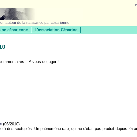
P
ion autour de la naissance par césarienne.
une césarienne
L'association Césarine
010
s commentaires... A vous de juger !
e
(06/2010)
nce à des sextuplés. Un phénomène rare, qui ne s'était pas produit depuis 2