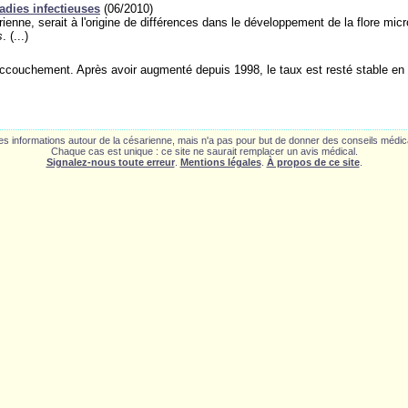
adies infectieuses
(06/2010)
rienne, serait à l'origine de différences dans le développement de la flore mi
s
. (...)
l'accouchement. Après avoir augmenté depuis 1998, le taux est resté stable en 
des informations autour de la césarienne, mais n'a pas pour but de donner des conseils médi
Chaque cas est unique : ce site ne saurait remplacer un avis médical.
Signalez-nous toute erreur
.
Mentions légales
.
À propos de ce site
.